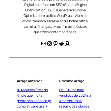
Digital com foco em SEO (Search Engine
Optimization), GEO (Generative Engine
Optimization) e sites WordPress. Além do
ofício, também escreve sobre home office,
carreira, finanças, livros, filmes, música e
questões contemporâneas.
E-mail
Instagram
Pinterest
Reddit
Amazon
Artigo anterior
Próximo artigo
10 recursos úteis do
Os 10 livros mais
Kindle que muita
vendidos de 2024 na
gente não conhece (e
Amazon Brasil:
como ativar e usar)
resumo das obras e