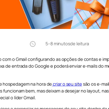
5–8 minutos
de leitura
vo com o Gmail configurando as opções de contas e im
ixa de entrada do Google e poderá enviar e-mails do 
de hospedagem na hora de
criar o seu site
são os e-mai
ils funcionam bem, mas deixam a desejar no layout, 
ial o líder Gmail.
erviços e gerenciar as mensagens do seu site dentro da