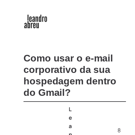
Como usar o e-mail
corporativo da sua
hospedagem dentro
do Gmail?
L
e
a
8
n