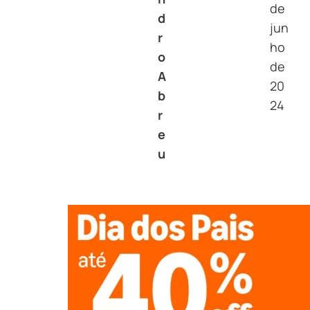
de
d
jun
r
ho
o
de
A
20
b
24
r
e
u