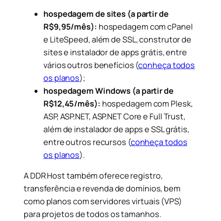
hospedagem de sites (a partir de
R$9,95/mês):
hospedagem com cPanel
e LiteSpeed, além de SSL, construtor de
sites e instalador de apps grátis, entre
vários outros benefícios (
conheça todos
os planos
);
hospedagem Windows (a partir de
R$12,45/mês):
hospedagem com Plesk,
ASP, ASP.NET, ASP.NET Core e Full Trust,
além de instalador de apps e SSL grátis,
entre outros recursos (
conheça todos
os planos
).
A DDR Host também oferece registro,
transferência e revenda de domínios, bem
como planos com servidores virtuais (VPS)
para projetos de todos os tamanhos.