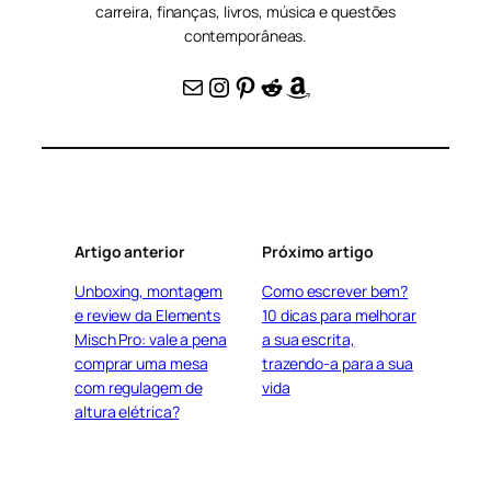
carreira, finanças, livros, música e questões
contemporâneas.
E-mail
Instagram
Pinterest
Reddit
Amazon
Artigo anterior
Próximo artigo
Unboxing, montagem
Como escrever bem?
e review da Elements
10 dicas para melhorar
Misch Pro: vale a pena
a sua escrita,
comprar uma mesa
trazendo-a para a sua
com regulagem de
vida
altura elétrica?