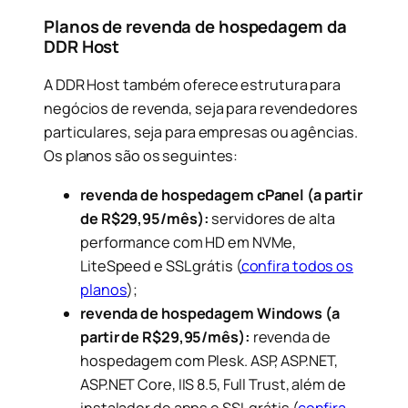
Planos de revenda de hospedagem da
DDR Host
A DDR Host também oferece estrutura para
negócios de revenda, seja para revendedores
particulares, seja para empresas ou agências.
Os planos são os seguintes:
revenda de hospedagem cPanel (a partir
de R$29,95/mês):
servidores de alta
performance com HD em NVMe,
LiteSpeed e SSL grátis (
confira todos os
planos
);
revenda de hospedagem Windows (a
partir de R$29,95/mês):
revenda de
hospedagem com Plesk. ASP, ASP.NET,
ASP.NET Core, IIS 8.5, Full Trust, além de
instalador de apps e SSL grátis (
confira