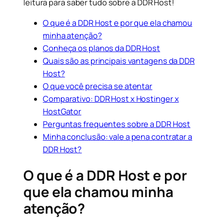
leitura para saber tudo sobre a DDR Host!
O que é a DDR Host e por que ela chamou
minha atenção?
Conheça os planos da DDR Host
Quais são as principais vantagens da DDR
Host?
O que você precisa se atentar
Comparativo: DDR Host x Hostinger x
HostGator
Perguntas frequentes sobre a DDR Host
Minha conclusão: vale a pena contratar a
DDR Host?
O que é a DDR Host e por
que ela chamou minha
atenção?