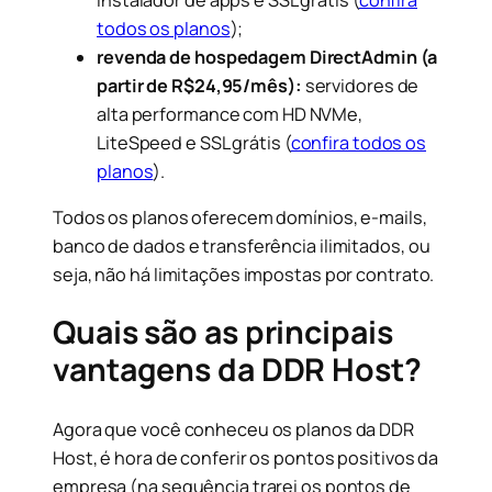
todos os planos
);
revenda de hospedagem DirectAdmin (a
partir de R$24,95/mês):
servidores de
alta performance com HD NVMe,
LiteSpeed e SSL grátis (
confira todos os
planos
).
Todos os planos oferecem domínios, e-mails,
banco de dados e transferência ilimitados, ou
seja, não há limitações impostas por contrato.
Quais são as principais
vantagens da DDR Host?
Agora que você conheceu os planos da DDR
Host, é hora de conferir os pontos positivos da
empresa (na sequência trarei os pontos de