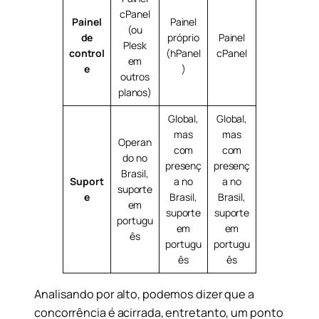
cPanel
Painel
Painel
(ou
de
próprio
Painel
Plesk
control
(hPanel
cPanel
em
e
)
outros
planos)
Global,
Global,
mas
mas
Operan
com
com
do no
presenç
presenç
Brasil,
Suport
a no
a no
suporte
e
Brasil,
Brasil,
em
suporte
suporte
portugu
em
em
ês
portugu
portugu
ês
ês
Analisando por alto, podemos dizer que a
concorrência é acirrada, entretanto, um ponto