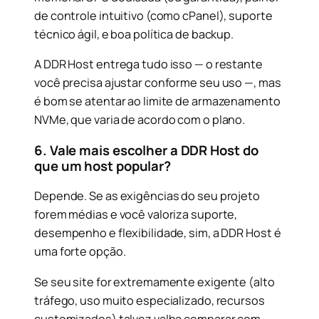
de controle intuitivo (como cPanel), suporte
técnico ágil, e boa política de backup.
A DDR Host entrega tudo isso — o restante
você precisa ajustar conforme seu uso —, mas
é bom se atentar ao limite de armazenamento
NVMe, que varia de acordo com o plano.
6. Vale mais escolher a DDR Host do
que um host popular?
Depende. Se as exigências do seu projeto
forem médias e você valoriza suporte,
desempenho e flexibilidade, sim, a DDR Host é
uma forte opção.
Se seu site for extremamente exigente (alto
tráfego, uso muito especializado, recursos
customizados) talvez valha comparar com