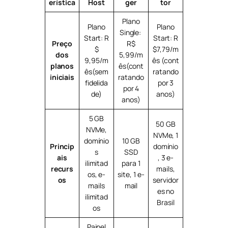
erística
Host
ger
tor
Plano
Plano
Plano
Single:
Start: R
Start: R
Preço
R$
$
$7,79/m
dos
5,99/m
9,95/m
ês (cont
planos
ês(cont
ês(sem
ratando
iniciais
ratando
fidelida
por 3
por 4
de)
anos)
anos)
5 GB
50 GB
NVMe,
NVMe, 1
domínio
10 GB
Princip
domínio
s
SSD
ais
, 3 e-
ilimitad
para 1
recurs
mails,
os, e-
site, 1 e-
os
servidor
mails
mail
es no
ilimitad
Brasil
os
Painel