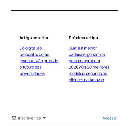
Artigo anterior
Próximo artigo
Do digital ao
Qual é a melhor
propósito: como
cadeira ergonômica
jovens estão guiando
para comprar em
o futuro das
2026? Os 20 melhores
universidades
modelos, segundo os
clientes da Amazon
Inscrever-se
Acessar