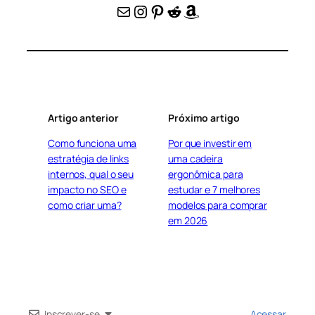
E-mail
Instagram
Pinterest
Reddit
Amazon
Artigo anterior
Próximo artigo
Como funciona uma
Por que investir em
estratégia de links
uma cadeira
internos, qual o seu
ergonômica para
impacto no SEO e
estudar e 7 melhores
como criar uma?
modelos para comprar
em 2026
Inscrever-se
Acessar