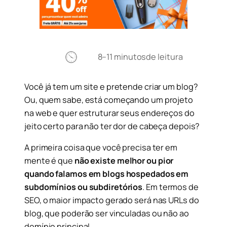
8–11 minutos
de leitura
Você já tem um site e pretende criar um blog?
Ou, quem sabe, está começando um projeto
na web e quer estruturar seus endereços do
jeito certo para não ter dor de cabeça depois?
A primeira coisa que você precisa ter em
mente é que
não existe melhor ou pior
quando falamos em blogs hospedados em
subdomínios ou subdiretórios
. Em termos de
SEO, o maior impacto gerado será nas URLs do
blog, que poderão ser vinculadas ou não ao
domínio principal.