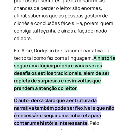
poucos os escritores que as desafiam. As
chances de perder o leitor são enormes,
afinal, sabemos que as pessoas gostam de
clichês e conclusões fáceis. Há, porém, quem
consiga tal façanha e ainda a faça de modo
célebre.
Em Alice, Dodgson brinca com a narrativa do
texto tal como faz com a linguagem.
A história
segue uma lógica própria e várias vezes
desafia os estilos tradicionais, além de ser
repleta de surpresas e reviravoltas que
prendem a atenção do leitor
.
O autor deixa claro que a estrutura da
narrativa também pode ser flexível e que não
é necessário seguir uma linha reta para
contar uma história interessante
. Pelo