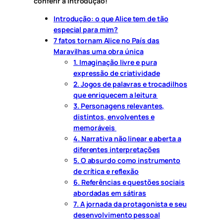
conferir a introdução!
Introdução: o que Alice tem de tão
especial para mim?
7 fatos tornam Alice no País das
Maravilhas uma obra única
1. Imaginação livre e pura
expressão de criatividade
2. Jogos de palavras e trocadilhos
que enriquecem a leitura
3. Personagens relevantes,
distintos, envolventes e
memoráveis
4. Narrativa não linear e aberta a
diferentes interpretações
5. O absurdo como instrumento
de crítica e reflexão
6. Referências e questões sociais
abordadas em sátiras
7. A jornada da protagonista e seu
desenvolvimento pessoal