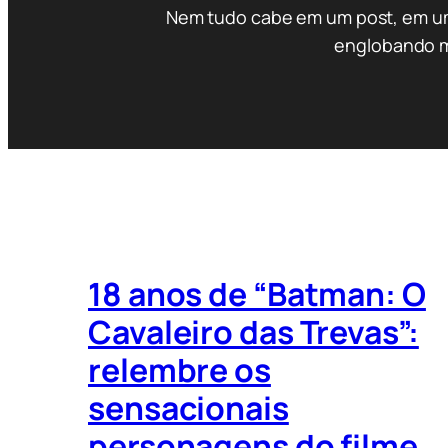
Nem tudo cabe em um post, em uma
englobando m
18 anos de “Batman: O
Cavaleiro das Trevas”:
relembre os
sensacionais
personagens do filme