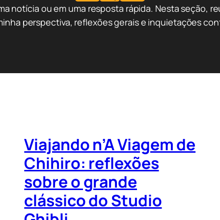
 notícia ou em uma resposta rápida. Nesta seção, re
inha perspectiva, reflexões gerais e inquietações co
Viajando n’A Viagem de
Chihiro: reflexões
sobre o grande
clássico do Studio
Ghibli