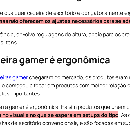
 qualquer cadeira de escritório é obrigatoriamente e
mas não oferecem os ajustes necessários para se ad
ência, envolve regulagens de altura, apoio para os bra
s itens.
deira gamer é ergonômica
eiras gamer
chegaram no mercado, os produtos eram 
 e começou a focar em produtos com melhor relação c
stes importantes.
eira gamer é ergonômica. Há sim produtos que unem os
no visual e no que se espera em setups do tipo
. As
iras de escritório convencionais, e são focadas em su