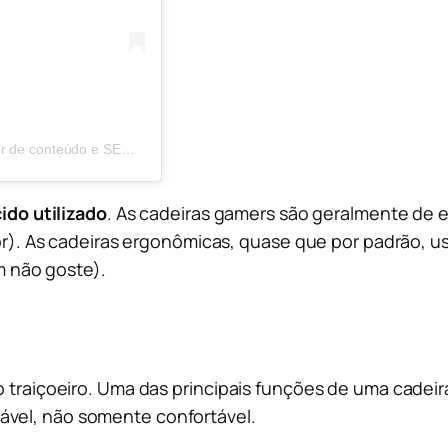
Uma publicação compartilhada por Leandro Abreu | Gestor de conteúdo e SEO (@seo.leandroabreu)
ido utilizado
. As cadeiras gamers são geralmente de
r). As cadeiras ergonômicas, quase que por padrão, us
m não goste).
io traiçoeiro. Uma das principais funções de uma cade
ável, não somente confortável.