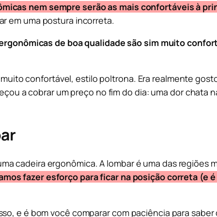
micas nem sempre serão as mais confortáveis à pri
ar em uma postura incorreta.
ergonômicas de boa qualidade são sim muito confor
uito confortável, estilo poltrona. Era realmente gost
çou a cobrar um preço no fim do dia: uma dor chata n
bar
ma cadeira ergonômica. A lombar é uma das regiões m
os fazer esforço para ficar na posição correta (e é 
sso, e é bom você comparar com paciência para saber 