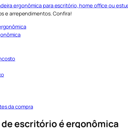
deira ergonômica para escritório, home office ou est
os e arrependimentos. Confira!
é ergonômica
rgonômica
encosto
xo
ntes da compra
a de escritório é ergonômica