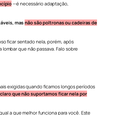
ncípio
—é necessário adaptação,
táveis, mas
não são poltronas ou cadeiras de
oso ficar sentado nela, porém, após
a lombar que não passava. Falo sobre
ais exigidas quando ficamos longos períodos
claro que não suportamos ficar nela por
qual a que melhor funciona para você. Este