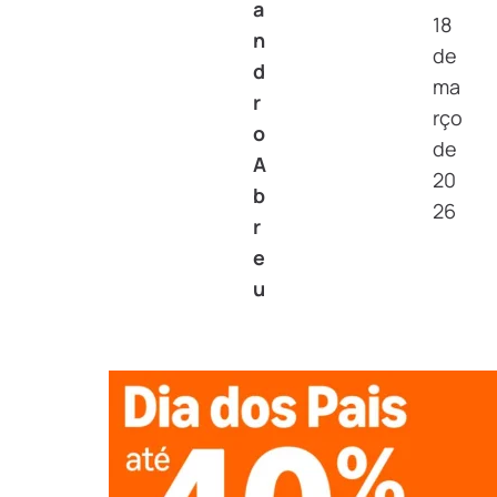
a
18
n
de
d
ma
r
rço
o
de
A
20
b
26
r
e
u