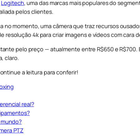
a
Logitech
, uma das marcas mais populares do segment
iada pelos clientes.
a no momento, uma câmera que traz recursos ousados
m de resolução 4k para criar imagens e vídeos com cara 
ante pelo preço — atualmente entre R$650 e R$700. Eu
, claro.
ntinue a leitura para conferir!
oxing
erencial real?
uipamentos?
do mundo?
amera PTZ