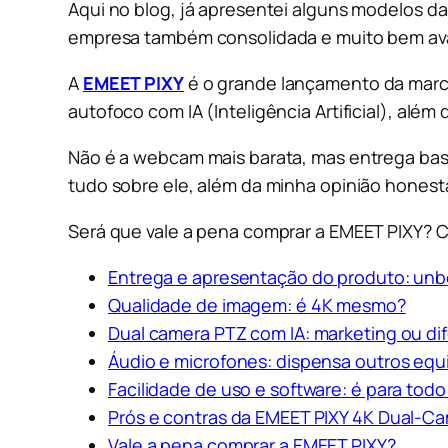
Aqui no blog, já apresentei alguns modelos d
empresa também consolidada e muito bem aval
A
EMEET PIXY
é o grande lançamento da marc
autofoco com IA (Inteligência Artificial), alé
Não é a webcam mais barata, mas entrega bast
tudo sobre ele, além da minha opinião honesta
Será que vale a pena comprar a EMEET PIXY? Co
Entrega e apresentação do produto: unb
Qualidade de imagem: é 4K mesmo?
Dual camera PTZ com IA: marketing ou dif
Áudio e microfones: dispensa outros eq
Facilidade de uso e software: é para to
Prós e contras da EMEET PIXY 4K Dual-C
Vale a pena comprar a EMEET PIXY?